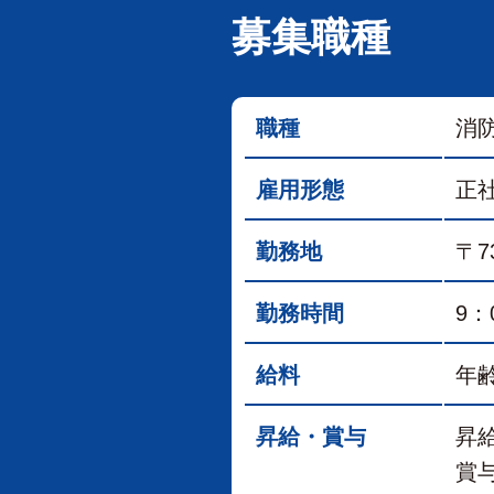
募集職種
職種
消
雇用形態
正
勤務地
〒7
勤務時間
9：
給料
年
昇給・賞与
昇
賞