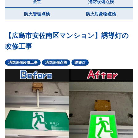
お悩み解消コラム
全て
消防設備点検
防火管理点検
防火対象物点検
082-281-0065
【広島市安佐南区マンション】誘導灯の
営業日：月～金 受付時間：9：00～18：00
改修工事
問合せフォーム
消防設備改修工事
消防設備点検
誘導灯
点検無料見積りはこちらから