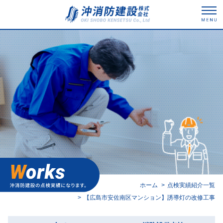
事業内容
料金表
会社案内
採用情報
点検実績紹介
ホーム
点検実績紹介一覧
お知らせ
【広島市安佐南区マンション】誘導灯の改修工事