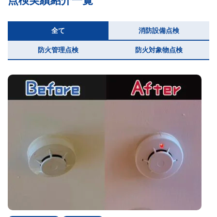
点検実績紹介一覧
お悩み解消コラム
全て
消防設備点検
082-281-0065
防火管理点検
防火対象物点検
営業日：月～金 受付時間：9：00～18：00
問合せフォーム
点検無料見積りはこちらから