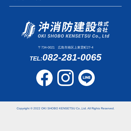
〒734-0021 広島市南区上東雲町27-4
082-281-0065
Copyright © 2022 OKI SHOBO KENSETSU Co.,Ltd. All Rights Reserved.