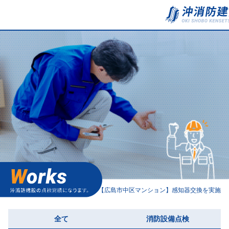
事業内容
料金表
会社案内
採用情報
点検実績紹介
ホーム
点検実績紹介一覧
【広島市中区マンション】感知器交換を実施
お知らせ
全て
消防設備点検