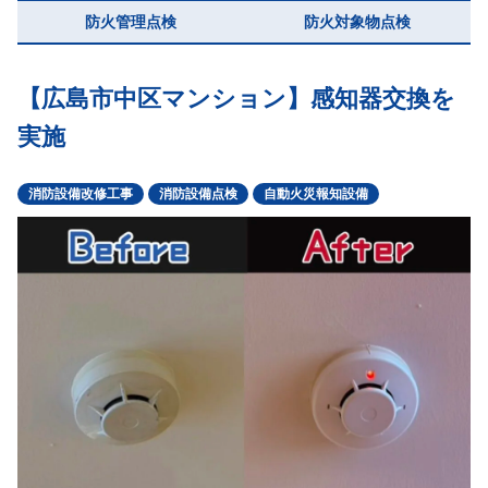
お悩み解消コラム
防火管理点検
防火対象物点検
【広島市中区マンション】感知器交換を
082-28
実施
営業日：月～金 受付時間：9
消防設備改修工事
消防設備点検
自動火災報知設備
問合せフォ
点検無料見積りは